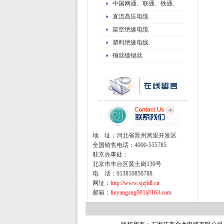
中国网通、联通、铁通、
直流高压电缆
架空绝缘电缆
塑料绝缘电线
铜丝镀锡丝
地 址：河北省晋州营里开发区
全国销售电话：4000-555785
驻京办事处：
北京市丰台区黄土岗130号
电 话：013810856788
网址：
http://www.sjzjldl.cn
邮箱：
liuyangang001@163.com