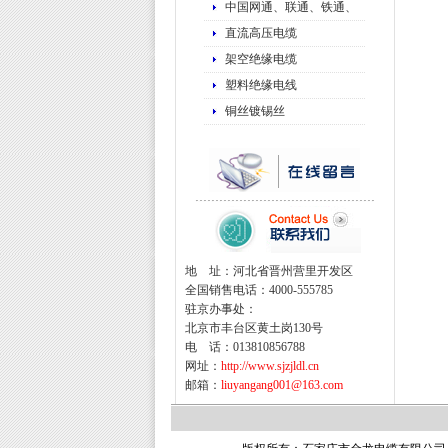
中国网通、联通、铁通、
直流高压电缆
架空绝缘电缆
塑料绝缘电线
铜丝镀锡丝
地 址：河北省晋州营里开发区
全国销售电话：4000-555785
驻京办事处：
北京市丰台区黄土岗130号
电 话：013810856788
网址：
http://www.sjzjldl.cn
邮箱：
liuyangang001@163.com