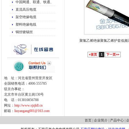
中国网通、联通、铁通、
直流高压电缆
架空绝缘电缆
塑料绝缘电线
铜丝镀锡丝
聚氯乙烯绝缘聚氯乙烯护套低频
«首页
1
下一页>>
地 址：河北省晋州营里开发区
全国销售电话：4000-555785
驻京办事处：
北京市丰台区黄土岗130号
电 话：013810856788
网址：
http://www.sjzjldl.cn
邮箱：
liuyangang001@163.com
首页
|
企业简介
|
产品中心
|