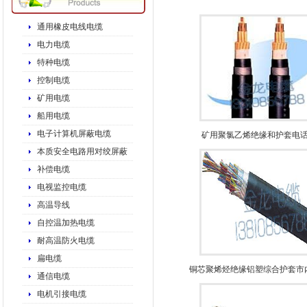
通用橡皮电线电缆
电力电缆
特种电缆
控制电缆
矿用电缆
船用电缆
电子计算机屏蔽电缆
矿用聚氯乙烯绝缘和护套电
本质安全电路用对绞屏蔽
补偿电缆
电视监控电缆
高温导线
自控温加热电缆
耐高温防火电缆
扁电缆
铜芯聚烯烃绝缘铝塑综合护套市
通信电缆
电机引接电缆