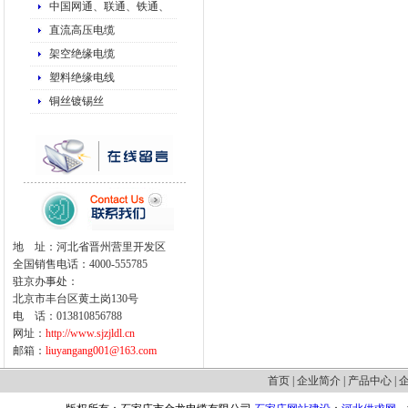
中国网通、联通、铁通、
直流高压电缆
架空绝缘电缆
塑料绝缘电线
铜丝镀锡丝
地 址：河北省晋州营里开发区
全国销售电话：4000-555785
驻京办事处：
北京市丰台区黄土岗130号
电 话：013810856788
网址：
http://www.sjzjldl.cn
邮箱：
liuyangang001@163.com
首页
|
企业简介
|
产品中心
|